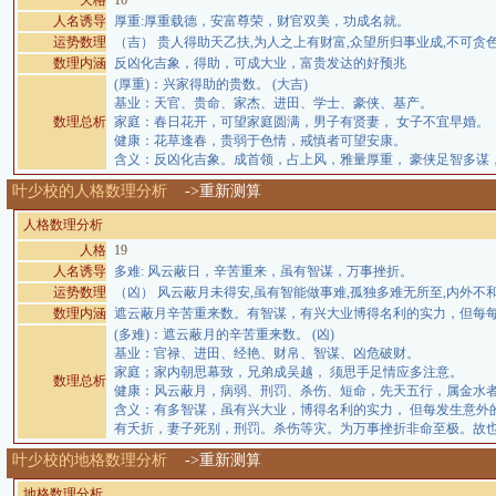
天格
16
人名诱导
厚重:厚重载德，安富尊荣，财官双美，功成名就。
运势数理
（吉） 贵人得助天乙扶,为人之上有财富,众望所归事业成,不可贪
数理内涵
反凶化吉象，得助，可成大业，富贵发达的好预兆
(厚重)：兴家得助的贵数。 (大吉)
基业：天官、贵命、家杰、进田、学士、豪侠、基产。
数理总析
家庭：春日花开，可望家庭圆满，男子有贤妻， 女子不宜早婚。
健康：花草逢春，贵弱于色情，戒慎者可望安康。
含义：反凶化吉象。成首领，占上风，雅量厚重， 豪侠足智多谋
叶少校的人格数理分析
->重新测算
人格数理分析
人格
19
人名诱导
多难: 风云蔽日，辛苦重来，虽有智谋，万事挫折。
运势数理
（凶） 风云蔽月未得安,虽有智能做事难,孤独多难无所至,内外不
数理内涵
遮云蔽月辛苦重来数。有智谋，有兴大业博得名利的实力，但每每
(多难)：遮云蔽月的辛苦重来数。 (凶)
基业：官禄、进田、经艳、财帛、智谋、凶危破财。
家庭；家内朝思幕致，兄弟成吴越， 须思手足情应多注意。
数理总析
健康：风云蔽月，病弱、刑罚、杀伤、短命，先天五行，属金水
含义：有多智谋，虽有兴大业，博得名利的实力， 但每发生意外
有夭折，妻子死别，刑罚。杀伤等灾。为万事挫折非命至极。故也
叶少校的地格数理分析
->重新测算
地格数理分析