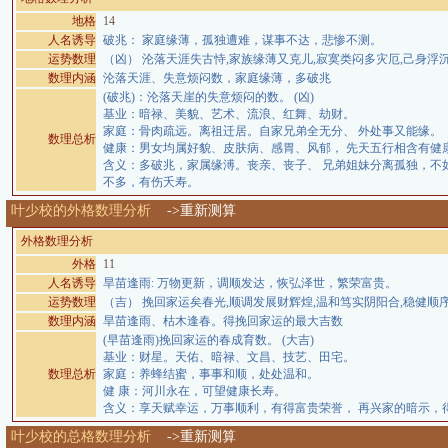
地格
14
人名诱导
破兆： 家庭缘薄，孤独遭难，谋事不达，悲惨不测。
运势数理
（凶） 沦落天涯失古恃,家族缘薄又克儿,寂寞类闷多灾厄,己身浮
数理内涵
沦落天涯、失意烦闷数，家庭缘薄，多破兆
(破兆)：沦落天崖的失意烦闷的数。 (凶)
基业：暗禄、美貌、艺术、流浪、红舞、劫财。
家庭：骨肉疏远。离祖迁居。自家兄弟全无分、 外处事又能缘。
数理总析
健康：男女均属好貌、皮肤病、感胃、风郁， 先天五行相含有健
含义：多破兆，家属缘溥。丧亲、丧子、 兄弟姐妹分离孤独，不
不多，有伤夭寿。
叶少校的外格数理分析
->重新测算
外格数理分析
外格
11
人名诱导
旱苗逢雨: 万物更新，调顺发达，恢弘泽世，繁荣富贵。
运势数理
（吉） 挽回家运矣春光,顺调发展财辉煌,温和笃实阴阳合,稳健顺
数理内涵
旱苗逢雨、枯木逢春。得挽回家运的最大吉数
(早苗逢雨)挽回家运的春成育数。 (大吉)
基业：财星。天佑、暗禄、文昌、技艺、田宅。
数理总析
家庭：养蜂结蜜，事事和顺，处处温和。
健 康：河川永在，可望健康长寿。
含义：享天赋幸运，万事顺利，有得富贵荣誉， 再兴家的暗示，
叶少校的总格数理分析
->重新测算