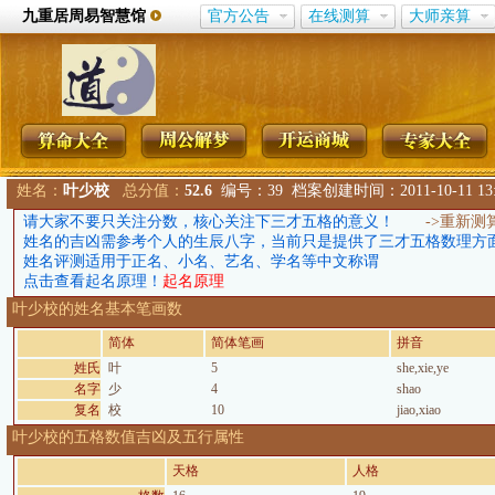
九重居周易智慧馆
官方公告
在线测算
大师亲算
姓名：
叶少校
总分值：
52.6
编号：39 档案创建时间：2011-10-11 13:1
请大家不要只关注分数，核心关注下三才五格的意义！
->重新测
姓名的吉凶需参考个人的生辰八字，当前只是提供了三才五格数理方
姓名评测适用于正名、小名、艺名、学名等中文称谓
点击查看起名原理！
起名原理
叶少校的姓名基本笔画数
简体
简体笔画
拼音
姓氏
叶
5
she,xie,ye
名字
少
4
shao
复名
校
10
jiao,xiao
叶少校的五格数值吉凶及五行属性
天格
人格