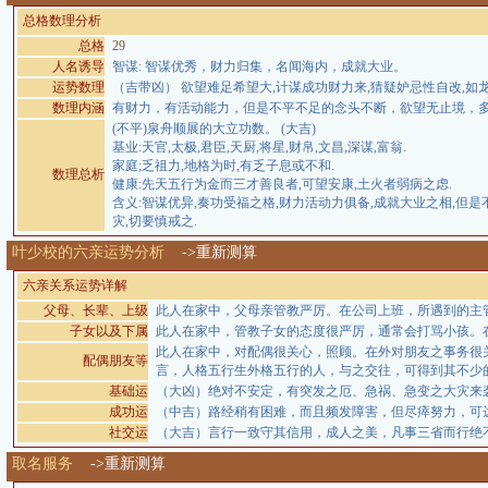
总格数理分析
总格
29
人名诱导
智谋: 智谋优秀，财力归集，名闻海内，成就大业。
运势数理
（吉带凶） 欲望难足希望大,计谋成功财力来,猜疑妒忌性自改,如
数理内涵
有财力，有活动能力，但是不平不足的念头不断，欲望无止境，
(不平)泉舟顺展的大立功数。 (大吉)
基业:天官,太极,君臣,天厨,将星,财帛,文昌,深谋,富翁.
家庭;乏祖力,地格为时,有乏子息或不和.
数理总析
健康:先天五行为金而三才善良者,可望安康,土火者弱病之虑.
含义:智谋优异,奏功受福之格,财力活动力俱备,成就大业之相,但是
灾,切要慎戒之.
叶少校的六亲运势分析
->重新测算
六亲关系运势详解
父母、长辈、上级
此人在家中，父母亲管教严厉。在公司上班，所遇到的主
子女以及下属
此人在家中，管教子女的态度很严厉，通常会打骂小孩。
此人在家中，对配偶很关心，照顾。在外对朋友之事务很
配偶朋友等
言，人格五行生外格五行的人，与之交往，可得到其不少
基础运
（大凶）绝对不安定，有突发之厄、急祸、急变之大灾来
成功运
（中吉）路经稍有困难，而且频发障害，但尽瘁努力，可
社交运
（大吉）言行一致守其信用，成人之美，凡事三省而行绝
取名服务
->重新测算