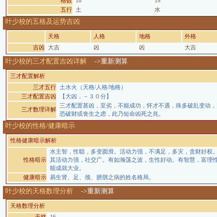
格数
16
19
五行
土
水
叶少校的五格及运势吉凶
天格
人格
地格
外格
吉凶
大吉
凶
凶
大吉
叶少校的三才配置吉凶详解
->重新测算
三才配置解析
三才五行
土水火（天格/人格/地格）
三才配置吉凶
【大凶．－３０分】
三才配置甚凶，至劣，不能成功，怀才不遇，殊多破乱变动，
三才数理详解
恐破财或丧生之虑，此乃短命凶死之兆。
叶少校的性格/健康暗示
性格健康暗示解析
水主智，性聪，多变圆滑。活动力强，不满足，多灾，贪财好权
性格暗示
其活动力强，社交广。有如瀚荡之波，生性好动。有智慧，富理
能成就大业。
健康暗示
易生肾、足、颈、膀胱之病的姓名格局。
叶少校的天格数理分析
->重新测算
天格数理分析