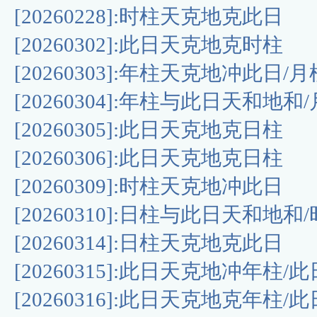
[20260228]:时柱天克地克此日
[20260302]:此日天克地克时柱
[20260303]:年柱天克地冲此
[20260304]:年柱与此日天和
[20260305]:此日天克地克日柱
[20260306]:此日天克地克日柱
[20260309]:时柱天克地冲此日
[20260310]:日柱与此日天和
[20260314]:日柱天克地克此日
[20260315]:此日天克地冲年柱
[20260316]:此日天克地克年