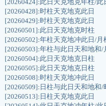
[20260424]:此日天克地克年柱
[20260428]:时柱天克地克此日
[20260429]:时柱天克地克此日
[20260501]:此日天克地克时柱
[20260502]:年柱天克地冲此
[20260503]:年柱与此日天和
[20260504]:此日天克地克日柱
[20260505]:此日天克地克日柱
[20260508]:时柱天克地冲此日
[20260509]:日柱与此日天和
[20260513]:日柱天克地克此日
[20260514]:此日天克地冲年柱