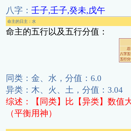
八字：
壬子,壬子,癸未,戊午
命主的日主：水
命主的五行以及五行分值：
总
八字五
五行分
同类：金、水，分值：6.0
异类：木、火、土，分值：3.04
综述：【同类】比【异类】数值
（平衡用神）