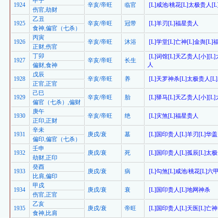
甲子
1924
辛亥/帝旺
临官
[L]咸池/桃花[L]太极贵人[
伤官,劫财
乙丑
1925
辛亥/帝旺
冠带
[L]羊刃[L]福星贵人
食神,偏官（七杀）
丙寅
1926
辛亥/帝旺
沐浴
[L]学堂[L]亡神[L]金舆[L
正财,伤官
丁卯
[L]词馆[L]天乙贵人[小][L
1927
辛亥/帝旺
长生
人
偏财,食神
戊辰
1928
辛亥/帝旺
养
[L]天罗神杀[L]太极贵人[L
正官,正官
己巳
1929
辛亥/帝旺
胎
[L]驿马[L]天乙贵人[小][L
偏官（七杀）,偏财
庚午
1930
辛亥/帝旺
绝
[L]灾煞[L]福星贵人
正印,正财
辛未
1931
庚戌/衰
墓
[L]国印贵人[L]羊刃[L]华盖
偏印,偏官（七杀）
壬申
1932
庚戌/衰
死
[L]国印贵人[L]孤辰[L]太
劫财,正印
癸酉
1933
庚戌/衰
病
[L]勾煞[L]咸池/桃花[L]六
比肩,偏印
甲戌
1934
庚戌/衰
衰
[L]国印贵人[L]地网神杀
伤官,正官
乙亥
1935
庚戌/衰
帝旺
[L]国印贵人[L]天医[L]亡神
食神,比肩