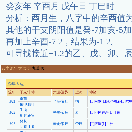
癸亥年 辛酉月 戊午日 丁巳时
分析：酉月生，八字中的辛酉值为[(-3)+(
其他的干支阴阳值是癸-7加亥-5加戊
再加上辛酉-7.2，结果为-1.2。
可寻找接近+1.2的乙、戊、卯、
八字流年大运：-
九重居
流年大运：
流年
干支/十神
大运/运势
运势
神煞
辛酉
1921
辛亥/帝旺
病
[L]勾煞[L]咸池/桃花[L]六
偏印,偏印
壬戌
1922
辛亥/帝旺
衰
[L]地网神杀[L]月德
劫财,正官
癸亥
1923
辛亥/帝旺
帝旺
[L]天医[L]亡神
比肩,比肩