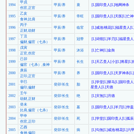
甲戌
1994
甲辰/养
衰
[L]国印贵人[L]地网神杀
伤官,正官
乙亥
1995
甲辰/养
帝旺
[L]国印贵人[L]天医[L]亡神
食神,比肩
丙子
1996
甲辰/养
临官
[L]咸池/桃花[L]福星贵人[
正财,劫财
丁丑
1997
甲辰/养
冠带
[L]词馆[L]羊刃[L]福星贵人
偏财,偏官（七杀）
戊寅
1998
甲辰/养
沐浴
[L]亡神[L]金舆
正官,伤官
己卯
1999
甲辰/养
长生
[L]天乙贵人[小][L]将星[L
偏官（七杀）,食神
庚辰
2000
甲辰/养
养
[L]国印贵人[L]天罗神杀[L
正印,正官
辛巳
[L]学堂[L]驿马[L]国印贵人
2001
癸卯/长生
胎
星贵人[L]天德
偏印,偏财
壬午
2002
癸卯/长生
绝
[L]灾煞[L]月德
劫财,正财
癸未
2003
癸卯/长生
墓
[L]国印贵人[L]羊刃[L]华盖
比肩,偏官（七杀）
甲申
2004
癸卯/长生
死
[L]学堂[L]国印贵人[L]孤
伤官,正印
乙酉
2005
癸卯/长生
病
[L]勾煞[L]咸池/桃花[L]六
食神,偏印