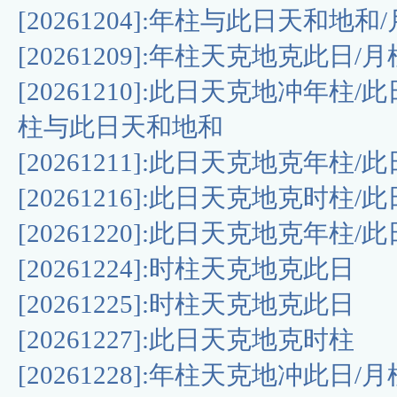
[20261204]:年柱与此日天和
[20261209]:年柱天克地克此日
[20261210]:此日天克地冲年
柱与此日天和地和
[20261211]:此日天克地克年
[20261216]:此日天克地克时柱
[20261220]:此日天克地克年柱
[20261224]:时柱天克地克此日
[20261225]:时柱天克地克此日
[20261227]:此日天克地克时柱
[20261228]:年柱天克地冲此