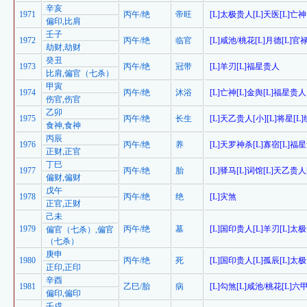
辛亥
1971
丙午/绝
帝旺
[L]太极贵人[L]天医[L]亡神
偏印,比肩
壬子
1972
丙午/绝
临官
[L]咸池/桃花[L]月德[L]官
劫财,劫财
癸丑
1973
丙午/绝
冠带
[L]羊刃[L]福星贵人
比肩,偏官（七杀）
甲寅
1974
丙午/绝
沐浴
[L]亡神[L]金舆[L]福星贵人
伤官,伤官
乙卯
1975
丙午/绝
长生
[L]天乙贵人[小][L]将星[L
食神,食神
丙辰
1976
丙午/绝
养
[L]天罗神杀[L]寡宿[L]福
正财,正官
丁巳
1977
丙午/绝
胎
[L]驿马[L]词馆[L]天乙贵人
偏财,偏财
戊午
1978
丙午/绝
绝
[L]灾煞
正官,正财
己未
1979
丙午/绝
墓
[L]国印贵人[L]羊刃[L]太
偏官（七杀）,偏官
（七杀）
庚申
1980
丙午/绝
死
[L]国印贵人[L]孤辰[L]太
正印,正印
辛酉
1981
乙巳/胎
病
[L]勾煞[L]咸池/桃花[L]六
偏印,偏印
壬戌