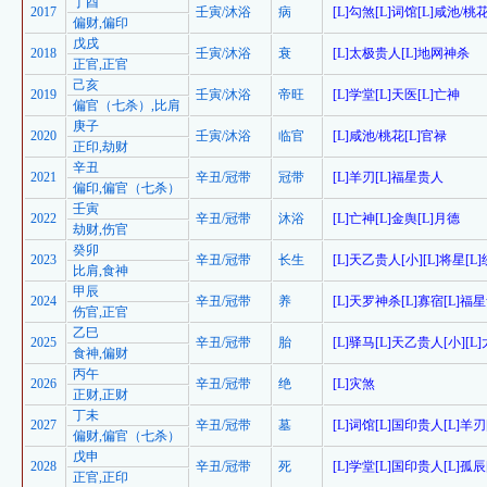
丁酉
2017
壬寅/沐浴
病
[L]勾煞[L]词馆[L]咸池/桃
偏财,偏印
戊戌
2018
壬寅/沐浴
衰
[L]太极贵人[L]地网神杀
正官,正官
己亥
2019
壬寅/沐浴
帝旺
[L]学堂[L]天医[L]亡神
偏官（七杀）,比肩
庚子
2020
壬寅/沐浴
临官
[L]咸池/桃花[L]官禄
正印,劫财
辛丑
2021
辛丑/冠带
冠带
[L]羊刃[L]福星贵人
偏印,偏官（七杀）
壬寅
2022
辛丑/冠带
沐浴
[L]亡神[L]金舆[L]月德
劫财,伤官
癸卯
2023
辛丑/冠带
长生
[L]天乙贵人[小][L]将星[L
比肩,食神
甲辰
2024
辛丑/冠带
养
[L]天罗神杀[L]寡宿[L]福
伤官,正官
乙巳
2025
辛丑/冠带
胎
[L]驿马[L]天乙贵人[小][L
食神,偏财
丙午
2026
辛丑/冠带
绝
[L]灾煞
正财,正财
丁未
2027
辛丑/冠带
墓
[L]词馆[L]国印贵人[L]羊刃
偏财,偏官（七杀）
戊申
2028
辛丑/冠带
死
[L]学堂[L]国印贵人[L]孤
正官,正印